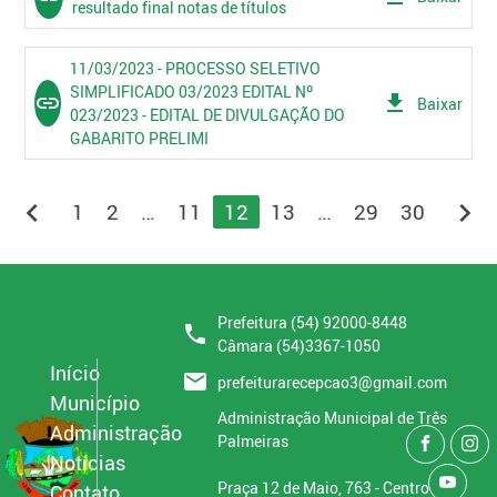
resultado final notas de títulos
11/03/2023 - PROCESSO SELETIVO
SIMPLIFICADO 03/2023 EDITAL Nº
link
get_app
Baixar
023/2023 - EDITAL DE DIVULGAÇÃO DO
GABARITO PRELIMI
chevron_left
chevron_right
1
2
…
11
12
13
…
29
30
Prefeitura (54) 92000-8448
phone
Câmara (54)3367-1050
Início
email
prefeiturarecepcao3@gmail.com
Município
Administração Municipal de Três
Administração
Palmeiras
Notícias
Praça 12 de Maio, 763 - Centro
Contato