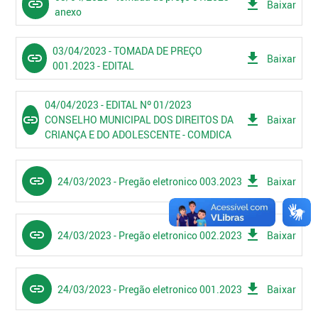
link
get_app
Baixar
anexo
03/04/2023 - TOMADA DE PREÇO
link
get_app
Baixar
001.2023 - EDITAL
04/04/2023 - EDITAL Nº 01/2023
link
get_app
CONSELHO MUNICIPAL DOS DIREITOS DA
Baixar
CRIANÇA E DO ADOLESCENTE - COMDICA
link
get_app
24/03/2023 - Pregão eletronico 003.2023
Baixar
link
get_app
24/03/2023 - Pregão eletronico 002.2023
Baixar
link
get_app
24/03/2023 - Pregão eletronico 001.2023
Baixar