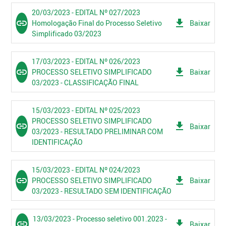
20/03/2023 - EDITAL Nº 027/2023
link
get_app
Homologação Final do Processo Seletivo
Baixar
Simplificado 03/2023
17/03/2023 - EDITAL Nº 026/2023
link
get_app
PROCESSO SELETIVO SIMPLIFICADO
Baixar
03/2023 - CLASSIFICAÇÃO FINAL
15/03/2023 - EDITAL Nº 025/2023
PROCESSO SELETIVO SIMPLIFICADO
link
get_app
Baixar
03/2023 - RESULTADO PRELIMINAR COM
IDENTIFICAÇÃO
15/03/2023 - EDITAL Nº 024/2023
link
get_app
PROCESSO SELETIVO SIMPLIFICADO
Baixar
03/2023 - RESULTADO SEM IDENTIFICAÇÃO
13/03/2023 - Processo seletivo 001.2023 -
link
get_app
Baixar