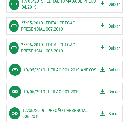
17/06/2019 - EDITAL TOMADA DE PREÇO
link
get_app
Baixar
04.2019
27/05/2019 - EDITAL PREGÃO
link
get_app
Baixar
PRESENCIAL 007.2019
27/05/2019 - EDITAL PREGÃO
link
get_app
Baixar
PRESENCIAL 006.2019
link
get_app
10/05/2019 - LEILÃO 001.2019 ANEXOS
Baixar
link
get_app
10/05/2019 - LEILÃO 001.2019
Baixar
17/05/2019 - PREGÃO PRESENCIAL
link
get_app
Baixar
005.2019