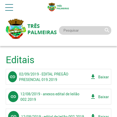
Editais
02/09/2019 - EDITAL PREGÃO
link
get_app
Baixar
PRESENCIAL 019.2019
12/08/2019 - anexos edital de leilão
link
get_app
Baixar
002.2019
link
get_app
12/08/2019 - edital de leilão 002.2019
Baixar