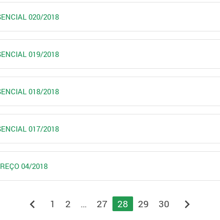
SENCIAL 020/2018
SENCIAL 019/2018
SENCIAL 018/2018
SENCIAL 017/2018
PREÇO 04/2018
chevron_left
chevron_right
1
2
…
27
28
29
30