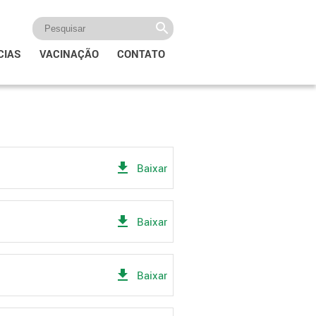
CIAS
VACINAÇÃO
CONTATO
get_app
Baixar
get_app
Baixar
get_app
Baixar