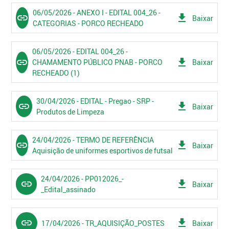
06/05/2026 - ANEXO I - EDITAL 004_26 -
link
get_app
Baixar
CATEGORIAS - PORCO RECHEADO
06/05/2026 - EDITAL 004_26 -
link
get_app
CHAMAMENTO PÚBLICO PNAB - PORCO
Baixar
RECHEADO (1)
30/04/2026 - EDITAL - Pregao - SRP -
link
get_app
Baixar
Produtos de Limpeza
24/04/2026 - TERMO DE REFERÊNCIA
link
get_app
Baixar
Aquisição de uniformes esportivos de futsal
24/04/2026 - PP012026_-
link
get_app
Baixar
_Edital_assinado
link
get_app
17/04/2026 - TR_AQUISIÇÃO_POSTES
Baixar