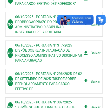
PARA CARGO EFETIVO DE PROFESSOR"
06/10/2025 - PORTARIA N° 329/2025
PRORROGAOPRAZO DO PROCESSO
link
get_app
Baixar
ADMINISTRATIVO DISCIPLINAR
INSTAURADO PELA PORTARIA
06/10/2025 - PORTARIA Nº 317/2025
DISPÕE SOBRE A INSTAURAÇÃO DE
link
get_app
Baixar
PROCESSO ADMINISTRATIVO DISCIPLINAR
PARA APURAÇÃO
06/10/2025 - PORTARIA N° 296/2025, DE 02
DE SETEMBRO DE 2025 "DISPOE SOBRE
link
get_app
Baixar
REENQUADRAMENTO PARA CARGO
EFETIVO DE
06/10/2025 - PORTARIA N° 307/2025
link
get_app
"DISPÕE SOBRE MUDANÇA DE CLASSE
Baixar