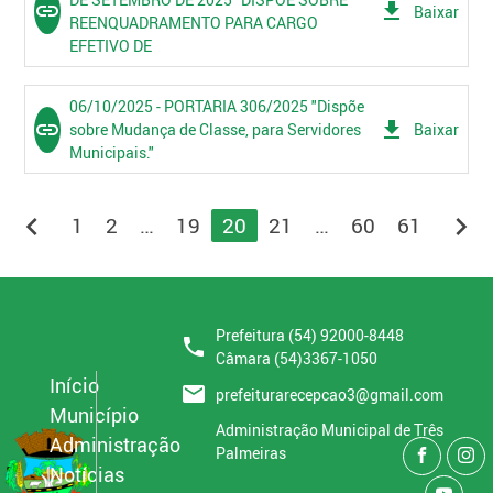
link
get_app
Baixar
REENQUADRAMENTO PARA CARGO
EFETIVO DE
06/10/2025 - PORTARIA 306/2025 "Dispõe
link
get_app
sobre Mudança de Classe, para Servidores
Baixar
Municipais."
chevron_left
chevron_right
1
2
…
19
20
21
…
60
61
Prefeitura (54) 92000-8448
phone
Câmara (54)3367-1050
Início
email
prefeiturarecepcao3@gmail.com
Município
Administração Municipal de Três
Administração
Palmeiras
Notícias