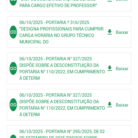
PARA CARGO EFETIVO DE PROFESSOR"
06/10/2025 - PORTARIA ? 316/2025
"DESIGNA PROFISSIONAIS PARA CUMPRIR
link
get_app
Baixar
CARGA HORÁRIA NO GRUPO TÉCNICO
MUNICIPAL DO
06/10/2025 - PORTARIA N° 327/2025
DISPÕE SOBRE A DESCONSTITUIÇÃO DA
link
get_app
Baixar
PORTARIA N° 110/2022, EM CUMPRIMENTO
À DETERM
06/10/2025 - PORTARIA N° 327/2025
DISPÕE SOBRE A DESCONSTITUIÇÃO DA
link
get_app
Baixar
PORTARIA N° 110/2022, EM CUMPRIMENTO
À DETERM
06/10/2025 - PORTARIA N° 295/2025, DE 02
DE SETEMBRO DE 2025 "DISPOE SOBRE