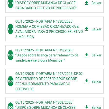
link
get_app
"DISPÕE SOBRE MUDANÇA DE CLASSE
Baixar
PARA CARGO EFETIVO DE PROFESSOR"
06/10/2025 - PORTARIA N° 330/2025
NOMEIA A COMISSÃO ORGANIZADORA E
link
get_app
Baixar
AVALIADORA PARA O PROCESSO SELETIVO
SIMPLIFICA
06/10/2025 - PORTARIA N° 319/2025
link
get_app
"Dispõe sobre licença para tratamento de
Baixar
saúde para servidora Municipal."
06/10/2025 - PORTARIA N° 297/2025, DE 02
DE SETEMBRO DE 2025 "DISPÕE SOBRE
link
get_app
Baixar
REENQUADRAMENTO PARA CARGO
EFETIVO DE
06/10/2025 - PORTARIA N° 308/2025
link
get_app
"DISPÕE SOBRE MUDANÇA DE CLASSE
Baixar