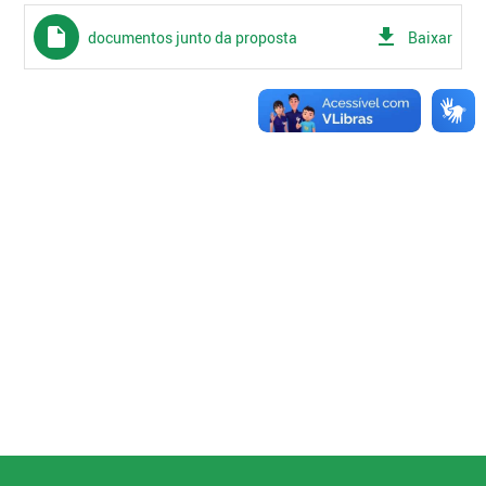
insert_drive_file
get_app
documentos junto da proposta
Baixar