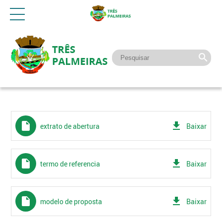
insert_drive_file
get_app
extrato de abertura
Baixar
insert_drive_file
get_app
termo de referencia
Baixar
insert_drive_file
get_app
modelo de proposta
Baixar