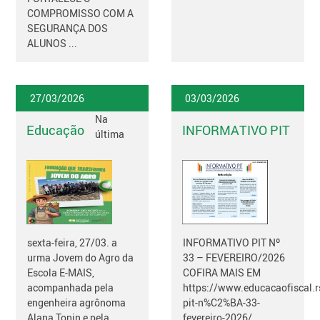
COMPROMISSO COM A
SEGURANÇA DOS
ALUNOS ...
27/03/2026
03/03/2026
Na
Educação
INFORMATIVO PIT
última
sexta-feira, 27/03. a
INFORMATIVO PIT Nº
urma Jovem do Agro da
33 – FEVEREIRO/2026
Escola E-MAIS,
COFIRA MAIS EM
acompanhada pela
https://www.educacaofiscal.r
engenheira agrônoma
pit-n%C2%BA-33-
Alana Tonin e pela
fevereiro-2026/...