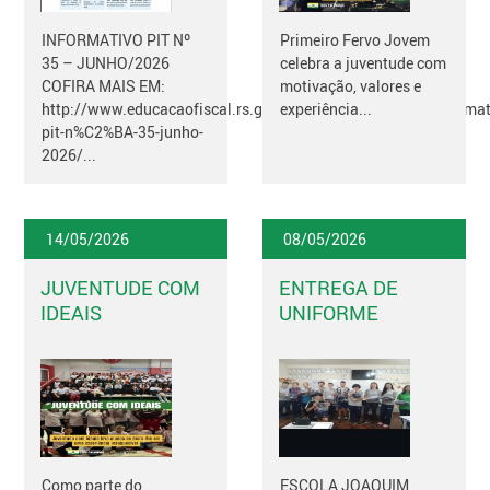
INFORMATIVO PIT Nº
Primeiro Fervo Jovem
35 – JUNHO/2026
celebra a juventude com
COFIRA MAIS EM:
motivação, valores e
http://www.educacaofiscal.rs.gov.br/noticias/2026/06/informat
experiência...
pit-n%C2%BA-35-junho-
2026/...
14/05/2026
08/05/2026
JUVENTUDE COM
ENTREGA DE
IDEAIS
UNIFORME
Como parte do
ESCOLA JOAQUIM