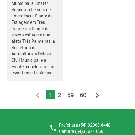
Municipal e Emater
Solicitam Decreto de
Emergência Diante da
Estiagem em Três
Palmeiras Diante da
severa estiagem que
afeta Três Palmeiras, a
Secretaria da
Agricultura, a Defesa
Civil Municipal e a
Emater concluíram um
levantamento técnico...
chevron_left
chevron_right
1
2
59
60
Prefeitura (54) 92000-8448
phone
Câmara (54)3367-1050